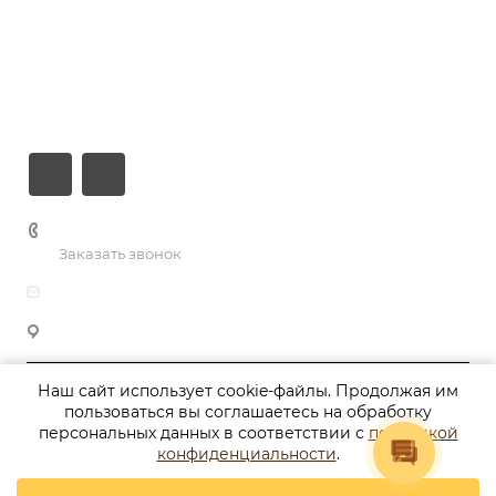
Услуги
Кейсы
Контакты
+7 906 698-92-15
Заказать звонок
info@websun-com.ru
г. Брянск, ул. Бежицкая, д. 185, оф. 26
Наш сайт использует cookie-файлы. Продолжая им
© 2026 Создание сайтов под ключ. Продвижение и
пользоваться вы соглашаетесь на обработку
сопровождение сайтов.
персональных данных в соответствии с
политикой
конфиденциальности
.
Политика конфиденциальности