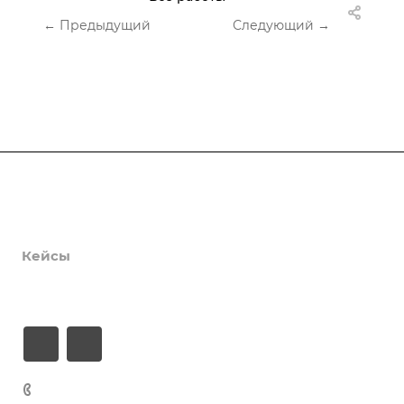
← Предыдущий
Следующий →
О нас
Услуги
Кейсы
Контакты
+7 906 698-92-15