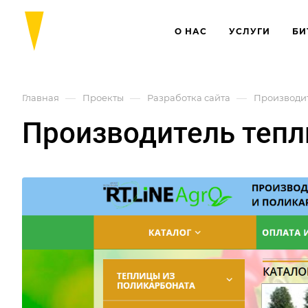
О НАС
УСЛУГИ
БИ
—
—
—
Главная
Проекты
Разработка сайта
Производит
Производитель тепли