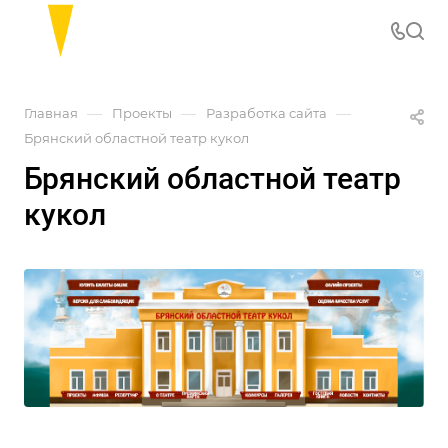
—
—
—
Главная
Проекты
Разработка сайта
Брянский областной театр кукол
Брянский областной театр
кукол