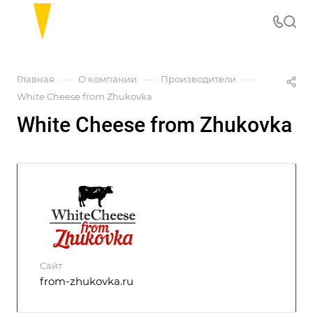
—
—
—
Главная
О компании
Производители
White Cheese from Zhukovka
White Cheese from Zhukovka
Сайт
from-zhukovka.ru