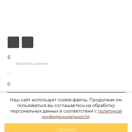
Услуги
Кейсы
Контакты
+7 906 698-92-15
Заказать звонок
info@websun-com.ru
г. Брянск, ул. Бежицкая, д. 185, оф. 26
Наш сайт использует cookie-файлы. Продолжая им
© 2026 Создание сайтов под ключ. Продвижение и
пользоваться вы соглашаетесь на обработку
сопровождение сайтов.
персональных данных в соответствии с
политикой
конфиденциальности
.
Политика конфиденциальности
Принять
Разработано в Студии